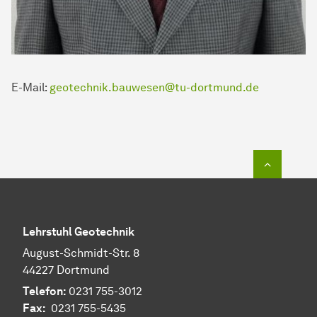
E-Mail:
geotechnik.bauwesen@tu-dortmund.de
Zum Seit
Lehrstuhl Geotechnik
August-Schmidt-Str. 8
44227 Dortmund
Telefon:
0231 755-3012
Fax:
0231 755-5435