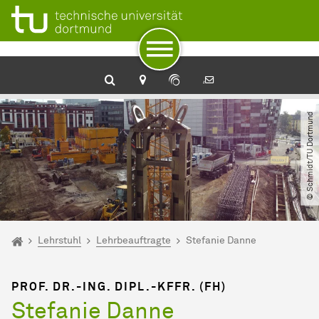
Zum Navigationspfad
Unterseiten von „Lehrstuhl“
Zur Navigation
Zum Schnellzugriff
Zum Fuß der Seite mit weiteren Services
Zum Inhalt
Zur Startseite
Geotechnik
© Schmidt​/​TU Dortmund
Sie sind hier:
Startseite
Lehrstuhl
Lehrbeauftragte
Stefanie Danne
PROF. DR.-ING. DIPL.-KFFR. (FH)
Stefanie Danne